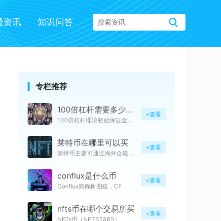
经资讯
知识问答
专栏推荐
100倍杠杆需要多少保证金
+查看
100倍杠杆理论初始保证金为仓
莱特币在哪里可以买
+查看
莱特币主要可通过海外合规中心化
conflux是什么币
+查看
Conflux简称树图链，CF
nfts币在哪个交易所买
+查看
NFTs币（NFTSTARS）