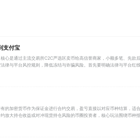
到支付宝
核心是通过主流交易所C2C严选区卖币给高信誉商家，小额多笔、先款
守法律与平台风控规则，降低冻结与诈骗风险。首先要明确法律与平台红
持有的加密货币作为保证金进行合约交易，盈亏直接以对应币种结算，适
合约放大持仓收益或对冲现货持仓风险的币圈投资者，核心玩法围绕币种