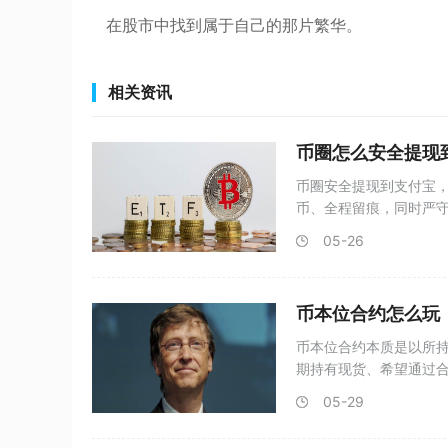
在股市中找到属于自己的那片繁华。
相关资讯
币圈怎么安全提现
币圈安全提现到支付宝，
币、全程留痕，同时严
国内
05-26
币本位合约怎么玩
币本位合约本质是以所
期持有现货、希望通过
押、方
05-29