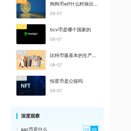
N0.2
狗狗币etf什么时候出结果
08-07
N0.3
bcv币是哪个国家的
08-07
N0.4
比特币最基本的生产过程是什么
08-07
N0.5
恒星币是公链吗
08-07
深度观察
aac币是什么
08
06