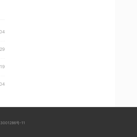
04
29
19
04
3001286号-11