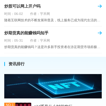
炒股可以网上开户吗
时间：06-02
作者：宇禾网
随着互联网技术的不断发展和普及，线上服务已成为现代生活的一部分。在金融市场方面，炒股已不再是股票交易所和证券公司营业大厅的专利，网上开户成为了一种便捷的选择。本文旨在详细介绍网上炒股开户的流程、优点以及注意事项，助您更好地了解和踏入线上股票交易的大门。网上开户，即通过互联网申请并完成证券账户及资金账户的开设过程，允许投资者在电子设备上进行股票、债券等金融工具的交易。随着移动支付和电子认证技术的进步，网上开户过程已经变得非常快捷和安全。选择证券公司：您需要选择一家提供网上开户服
炒期货真的能赚钱吗知乎
时间：05-31
作者：宇禾网
炒期货真的能赚钱吗？这是许多新手投资者在涉足期货市场前极力寻求答案的问题。期货作为一种金融衍生品，它不仅具有高杠杆的特性，同时也伴随着高风险。在知乎这样一个汇聚各领域专业人士分享知识和经验的平台上，我们可以找到关于炒期货赚钱问题的多角度解读。本文将深入探讨炒期货能否赚钱的问题，并结合知乎上的真实案例分析和专业观点，帮助读者形成自己的看法。在讨论是否能通过炒期货赚钱之前，我们首先需要理解期货市场的基本机制。期货，是一种标准化的、具有法律约束力的合约，涉及在未来某个特定时间以特定
资讯排行
NO.1