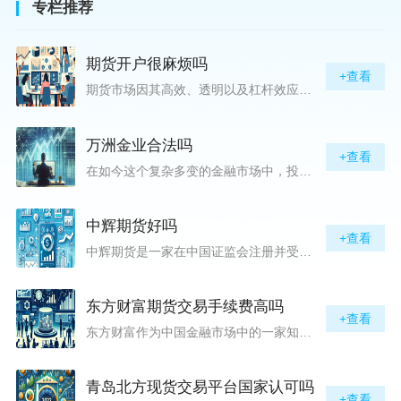
专栏推荐
期货开户很麻烦吗
+查看
期货市场因其高效、透明以及杠杆效应而吸引着众多投资者的目光，但对初入此市场的新手而言，最初的一步——开户，往往充满了疑惑与顾虑，“期货开户很麻烦吗？”这是许多人的疑问。首先要明确的是，在中国进行期货交易需要通过正规的期货公司来开立账户。期货公司作为专业的金融服务机构，能够提供期货交易进出、风险管理等服务。因监管要求严格，期货开户过程中涉及到的身份验证、风险评估等步骤确实比较繁琐，但这些都是为了保护投资者的利益而设定的。开户流程一般包括：选择期货公司、提交个人资料进行身份验证、
万洲金业合法吗
+查看
在如今这个复杂多变的金融市场中，投资者对于选择可靠的投资平台显得尤为谨慎。随着各种金融产品的广泛推广，人们越发关注那些涉及重金属买卖、投资的公司及平台，而万洲金业（以下简称“万洲”）正是此类公司之一。本文将从多个角度深入探讨“万洲金业是否合法”这一问题，旨在为广大投资者提供一份详实的参考。万洲金业是一家专注于黄金投资的公司，其业务范畴主要包括黄金交易、投资咨询等。作为金融投资领域的一份子，万洲金业声称其具有强大的行业背景和丰富的交易经验，承诺为客户提供专业的金融产品及服务。对
中辉期货好吗
+查看
中辉期货是一家在中国证监会注册并受其监管的期货公司。以其强大的资本实力、稳健的经营策略和严格的风险控制体系，赢得了业界的广泛认可和客户的信任。从公司成立时间、注册资本、经营范围以及历年的经营成绩来看，中辉期货展现出的行业地位和实力，为投资者提供了一定程度的信心保障。中辉期货提供包括期货交易、期货投资咨询、资产管理等在内的全方位服务。公司拥有一支经验丰富、专业素质高的团队，他们对市场动态有着敏锐的洞察力，能够为客户提供准确的市场分析和投资策略建议，帮助客户在复杂多变的市场中稳健
东方财富期货交易手续费高吗
+查看
东方财富作为中国金融市场中的一家知名综合金融服务公司，向广大投资者提供了包括期货交易在内的多项服务。而对于广大期货市场的投资者来说，交易成本无疑是他们在选择期货交易服务商时考虑的重要因素之一。在这期货交易手续费是影响交易成本的主要组成部分。很多投资者都十分关注“东方财富期货交易手续费高吗？”这一问题。本文将从多个角度对东方财富期货交易手续费进行分析，帮助投资者对此有一个全面的了解。在深入讨论之前，我们需要明确一个事实：期货交易手续费是指投资者在进行期货合约买卖时，需要支付给期
青岛北方现货交易平台国家认可吗
+查看