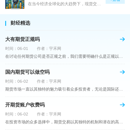
在当今经济全球化的大趋势下，现货交易市场作为资本流动的重要平台，正吸引着世界各地的目光。中国，作为全球第二大经济体，其金融市场的发展和监管逐渐受到各界的重视。在众多现货交易平台中，青岛北方现货交易平台（下简称“北方平台”）究竟是否得到了国家的认可和监管，是许多投资者和市场参与者关心的问题。本文旨在深入探讨北方平台的性质、运营情况及其是否获得国家认可等方面的信息。北方平台成立于某年，位于中国山东省青岛市，旨在为企业和个人提供一套完善的物质现货交易服务。平台运用现代信息技术，建立
财经精选
大有期货正规吗
时间：06-01
作者：宇禾网
在讨论任何期货公司是否正规之前，我们需要明确什么是正规以及如何判断一个期货公司是否符合这一标准。对于中国市场，正规一词通常指该公司拥有中国证监会（中国证券监督管理委员会）的批准和监管，同时遵守中国期货市场的相关法律法规。以“大有期货”为例，探讨其如何符合这些标准，以及在选择此类公司时，投资者应注意的一些关键因素。大有期货是参与中国期货市场的多家公司之一，主要提供期货交易、资产管理、投资咨询等服务。它适用于希望通过期货市场进行投资和风险管理的个人和机构投资者。与其他期货公司一样
国内期货可以做空吗
时间：06-02
作者：宇禾网
期货市场一直以其独特的魅力吸引着众多投资者，无论是国际还是国内场景下，其波澜壮阔的市场行情都给予了投资者无限遐想。今天，我们将深入探讨一个特别的问题——"国内期货可以做空吗"？这个问题不仅关乎投资者的策略布局，更涉及到期货市场机制的基本理解。在深入探讨之前，我们首先需要明确几个期货市场的基础概念。期货，是指在标准化合约基础上，双方承诺在未来某一特定时间以约定价格买卖一定数量的商品或金融产品的合约。它允訸投资者通过买入（做多）或卖出（做空）合约来预测未来价格的变动。我们来揭开国
开期货账户收费吗
时间：06-02
作者：宇禾网
在投资市场的众多选择中，期货交易以其独特的机制和潜在的高收益吸引了不少投资者。但对于初学者而言，步入期货市场的第一步—开设期货账户，往往伴随着众多疑惑，其中一个常见问题就是：“开期货账户需要收费吗？”本文将从各个角度为您详细解读开设期货账户的相关费用，助您清晰理解期货账户的开设流程及其成本。在开始探讨相关费用前，我们首先简要了解一下期货账户的开设流程。通常情况下，开设期货账户需要您选择一家具有良好信誉的期货公司或经纪公司，填写账户开设申请表格，并提交身份证明与初步的资金证明等