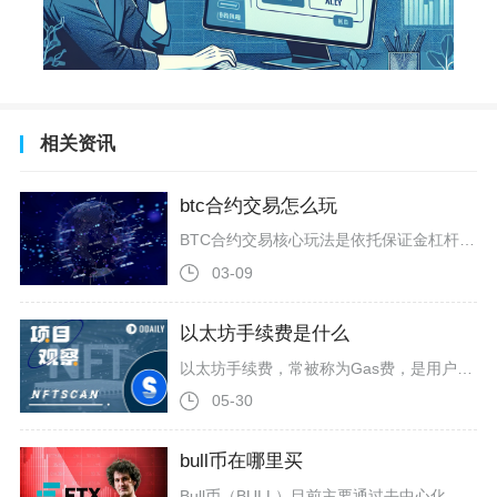
相关资讯
btc合约交易怎么玩
BTC合约交易核心玩法是依托保证金杠杆双向交易，分为永续、交割两类合约，完整流程包含资金划转、参数设置、开仓、仓位管理、平仓五大步骤，但杠杆会同步放大收益与亏损，新手优先低杠杆、逐仓模式搭配止盈止损操作。
03-09
以太坊手续费是什么
以太坊手续费，常被称为Gas费，是用户在以太坊网络上发起转账、调用智能合约、铸造NFT等任何链上操作时，必须支付的计算资源费用，用以补偿网络验证者的算力消耗，并维护系统安全与稳定运行。Gas是衡量以太坊虚拟机（EVM）执行特定操作所需计算工作量的单位，而手续费则是这些计算资源的价格体现。每一笔链上操作，无论是简单的ETH转账，还是复杂的DeFi兑换、NFT合约部署，都会消耗固定的Gas量，标准ETH转账固定消耗21000Gas，ERC-20代币转账约消耗6万至10万Gas，复
05-30
bull币在哪里买
Bull币（BULL）目前主要通过去中心化交易所（DEX）与部分支持Web3钱包的中心化交易所（CEX）进行购买，主流一线中心化交易所如币安、OKX、Bitget的现货专区暂未直接上架该币种，核心购买路径为通过Web3钱包连接DEX进行代币兑换。购买Bull币的核心前提是准备好支持多链的Web3钱包，常用的包括BitgetWallet、OKXWallet、币安Web3钱包等。以BitgetWallet为例，用户可在手机应用商店或浏览器扩展程序中下载安装，完成钱包创建并妥善保管