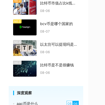
N0.2
比特币市值占比k线多少
08-06
N0.3
bcv币是哪个国家的
08-07
N0.4
以太坊可以提现吗是真的吗
08-06
N0.5
比特币是不是很赚钱
08-06
深度观察
aac币是什么
08
06