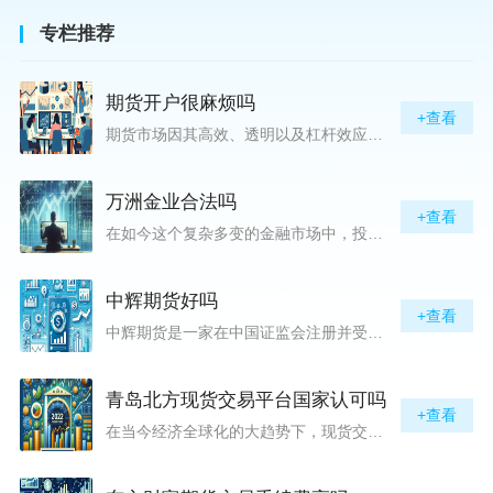
专栏推荐
期货开户很麻烦吗
+查看
期货市场因其高效、透明以及杠杆效应而吸引着众多投资者的目光，但对初入此市场的新手而言，最初的一步——开户，往往充满了疑惑与顾虑，“期货开户很麻烦吗？”这是许多人的疑问。首先要明确的是，在中国进行期货交易需要通过正规的期货公司来开立账户。期货公司作为专业的金融服务机构，能够提供期货交易进出、风险管理等服务。因监管要求严格，期货开户过程中涉及到的身份验证、风险评估等步骤确实比较繁琐，但这些都是为了保护投资者的利益而设定的。开户流程一般包括：选择期货公司、提交个人资料进行身份验证、
万洲金业合法吗
+查看
在如今这个复杂多变的金融市场中，投资者对于选择可靠的投资平台显得尤为谨慎。随着各种金融产品的广泛推广，人们越发关注那些涉及重金属买卖、投资的公司及平台，而万洲金业（以下简称“万洲”）正是此类公司之一。本文将从多个角度深入探讨“万洲金业是否合法”这一问题，旨在为广大投资者提供一份详实的参考。万洲金业是一家专注于黄金投资的公司，其业务范畴主要包括黄金交易、投资咨询等。作为金融投资领域的一份子，万洲金业声称其具有强大的行业背景和丰富的交易经验，承诺为客户提供专业的金融产品及服务。对
中辉期货好吗
+查看
中辉期货是一家在中国证监会注册并受其监管的期货公司。以其强大的资本实力、稳健的经营策略和严格的风险控制体系，赢得了业界的广泛认可和客户的信任。从公司成立时间、注册资本、经营范围以及历年的经营成绩来看，中辉期货展现出的行业地位和实力，为投资者提供了一定程度的信心保障。中辉期货提供包括期货交易、期货投资咨询、资产管理等在内的全方位服务。公司拥有一支经验丰富、专业素质高的团队，他们对市场动态有着敏锐的洞察力，能够为客户提供准确的市场分析和投资策略建议，帮助客户在复杂多变的市场中稳健
青岛北方现货交易平台国家认可吗
+查看
在当今经济全球化的大趋势下，现货交易市场作为资本流动的重要平台，正吸引着世界各地的目光。中国，作为全球第二大经济体，其金融市场的发展和监管逐渐受到各界的重视。在众多现货交易平台中，青岛北方现货交易平台（下简称“北方平台”）究竟是否得到了国家的认可和监管，是许多投资者和市场参与者关心的问题。本文旨在深入探讨北方平台的性质、运营情况及其是否获得国家认可等方面的信息。北方平台成立于某年，位于中国山东省青岛市，旨在为企业和个人提供一套完善的物质现货交易服务。平台运用现代信息技术，建立