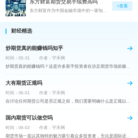
东方财富期货交易手续费高吗
+查看
东方财富作为中国金融市场中的一家知名综合金融服务公司，向广大投资者提供了包括期货交易在内的多项服务。而对于广大期货市场的投资者来说，交易成本无疑是他们在选择期货交易服务商时考虑的重要因素之一。在这期货交易手续费是影响交易成本的主要组成部分。很多投资者都十分关注“东方财富期货交易手续费高吗？”这一问题。本文将从多个角度对东方财富期货交易手续费进行分析，帮助投资者对此有一个全面的了解。在深入讨论之前，我们需要明确一个事实：期货交易手续费是指投资者在进行期货合约买卖时，需要支付给期
财经精选
炒期货真的能赚钱吗知乎
时间：05-31
作者：宇禾网
炒期货真的能赚钱吗？这是许多新手投资者在涉足期货市场前极力寻求答案的问题。期货作为一种金融衍生品，它不仅具有高杠杆的特性，同时也伴随着高风险。在知乎这样一个汇聚各领域专业人士分享知识和经验的平台上，我们可以找到关于炒期货赚钱问题的多角度解读。本文将深入探讨炒期货能否赚钱的问题，并结合知乎上的真实案例分析和专业观点，帮助读者形成自己的看法。在讨论是否能通过炒期货赚钱之前，我们首先需要理解期货市场的基本机制。期货，是一种标准化的、具有法律约束力的合约，涉及在未来某个特定时间以特定
大有期货正规吗
时间：06-01
作者：宇禾网
在讨论任何期货公司是否正规之前，我们需要明确什么是正规以及如何判断一个期货公司是否符合这一标准。对于中国市场，正规一词通常指该公司拥有中国证监会（中国证券监督管理委员会）的批准和监管，同时遵守中国期货市场的相关法律法规。以“大有期货”为例，探讨其如何符合这些标准，以及在选择此类公司时，投资者应注意的一些关键因素。大有期货是参与中国期货市场的多家公司之一，主要提供期货交易、资产管理、投资咨询等服务。它适用于希望通过期货市场进行投资和风险管理的个人和机构投资者。与其他期货公司一样
国内期货可以做空吗
时间：06-02
作者：宇禾网
期货市场一直以其独特的魅力吸引着众多投资者，无论是国际还是国内场景下，其波澜壮阔的市场行情都给予了投资者无限遐想。今天，我们将深入探讨一个特别的问题——"国内期货可以做空吗"？这个问题不仅关乎投资者的策略布局，更涉及到期货市场机制的基本理解。在深入探讨之前，我们首先需要明确几个期货市场的基础概念。期货，是指在标准化合约基础上，双方承诺在未来某一特定时间以约定价格买卖一定数量的商品或金融产品的合约。它允訸投资者通过买入（做多）或卖出（做空）合约来预测未来价格的变动。我们来揭开国