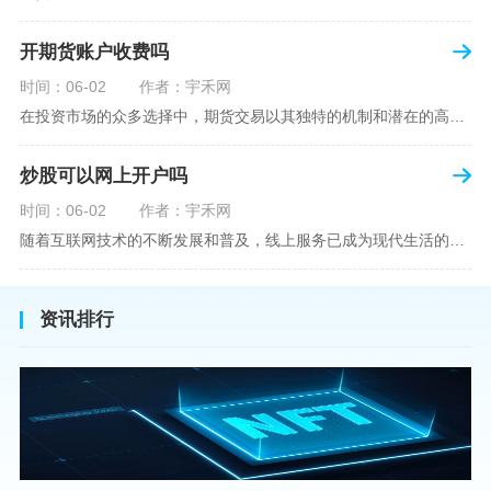
开期货账户收费吗
时间：06-02
作者：宇禾网
在投资市场的众多选择中，期货交易以其独特的机制和潜在的高收益吸引了不少投资者。但对于初学者而言，步入期货市场的第一步—开设期货账户，往往伴随着众多疑惑，其中一个常见问题就是：“开期货账户需要收费吗？”本文将从各个角度为您详细解读开设期货账户的相关费用，助您清晰理解期货账户的开设流程及其成本。在开始探讨相关费用前，我们首先简要了解一下期货账户的开设流程。通常情况下，开设期货账户需要您选择一家具有良好信誉的期货公司或经纪公司，填写账户开设申请表格，并提交身份证明与初步的资金证明等
炒股可以网上开户吗
时间：06-02
作者：宇禾网
随着互联网技术的不断发展和普及，线上服务已成为现代生活的一部分。在金融市场方面，炒股已不再是股票交易所和证券公司营业大厅的专利，网上开户成为了一种便捷的选择。本文旨在详细介绍网上炒股开户的流程、优点以及注意事项，助您更好地了解和踏入线上股票交易的大门。网上开户，即通过互联网申请并完成证券账户及资金账户的开设过程，允许投资者在电子设备上进行股票、债券等金融工具的交易。随着移动支付和电子认证技术的进步，网上开户过程已经变得非常快捷和安全。选择证券公司：您需要选择一家提供网上开户服
资讯排行