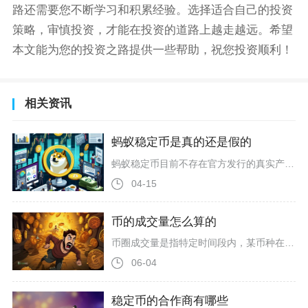
路还需要您不断学习和积累经验。选择适合自己的投资
策略，审慎投资，才能在投资的道路上越走越远。希望
本文能为您的投资之路提供一些帮助，祝您投资顺利！
相关资讯
蚂蚁稳定币是真的还是假的
蚂蚁稳定币目前不存在官方发行的真实产品，网络流传的各类蚂蚁稳定币均为虚假信息，蚂蚁集团也从未发行或授权发行任何稳定币，此前的牌照申请也已暂停，相关传闻多为谣言或诈骗话术。蚂蚁集团多次发布稳定币相关辟谣声明，2025年8月11日，蚂蚁集团通过官方微博明确否认与央行、中国稀土集团共建稀土人民币稳定币的消息，称从未有此类计划，提醒公众防范诈骗。同年6月，蚂蚁数科也澄清与海南华铁仅初步交流RWA概念，无稳定币合作项目，市场上借蚂蚁名义炒作稳定币合作的消息均不实。截至2026年4月，蚂
04-15
币的成交量怎么算的
币圈成交量是指特定时间段内，某币种在交易所所有撮合交易的总数量或总金额，按单边计算，即买或卖的一方总量，而非买卖双边重复累加。核心计算公式为：成交量（数量）=Σ单笔交易币量；成交额（金额）=Σ（单笔交易币量×单笔成交价格）。以24小时成交量为例，交易所会逐笔统计该币种所有交易对的成交数据，累加每笔交易的币数量得到数量口径成交量，或折算成USDT、USD等稳定币得到金额口径成交额。比如某BTC/USDT交易对24小时内有3笔成交：0.5BTC（30000USDT）、0.3BTC
06-04
稳定币的合作商有哪些