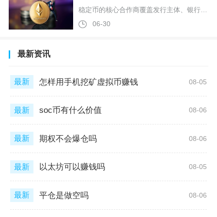
稳定币的核心合作商覆盖发行主体、银行托管、技术服务、支付清算、安全合规与场景落地六大领域，主流机构包括Tether、Circle、Paxos、渣打银行、汇丰银行、四方精创、拉卡拉、海联金汇、万事达卡、Coinbase、币安等，构成稳定币从发行到流通的完整生态。Tether作为USDT发行方，与BDO等审计机构合作出具季度储备证明，同时绑定全球多家离岸银行完成资金托管；Circle发行USDC，联合Coinbase成立Centre联盟，储备资产由纽约梅隆银行保管、贝莱德管理，每
06-30
最新资讯
怎样用手机挖矿虚拟币赚钱
最新
08-05
soc币有什么价值
最新
08-06
期权不会爆仓吗
最新
08-06
以太坊可以赚钱吗
最新
08-05
平仓是做空吗
最新
08-06