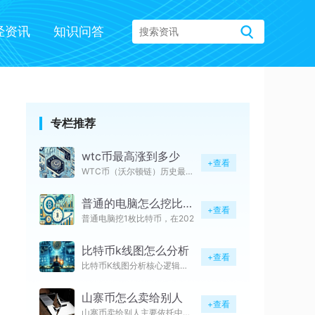
经资讯
知识问答
专栏推荐
wtc币最高涨到多少
+查看
WTC币（沃尔顿链）历史最高价
普通的电脑怎么挖比特币需要多久
+查看
普通电脑挖1枚比特币，在202
比特币k线图怎么分析
+查看
比特币K线图分析核心逻辑是遵循
山寨币怎么卖给别人
+查看
山寨币卖给别人主要依托中心化交