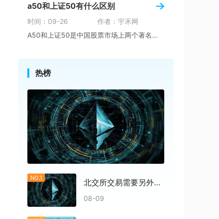
a50和上证50有什么区别
时间：09-26
作者：宇禾网
A50和上证50是中国股票市场上两个著名的股
热榜
N0.1
北交所交易需要另外开户吗
08-09