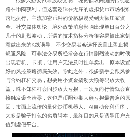
很多人想要依靠波段交易、现货低吸高抛的传统思
路在币圈获利，但这套逻辑在无序的虚拟货币市场很难
落地执行。主流加密币种的价格极易受到大额庄家资
金、社交媒体舆论、境外政策消息影响出现单日百分之
几十的剧烈波动，所谓的技术指标分析很容易被庄家刻
意做出来的K线误导。不少交易者会选择设置止盈止损
规避风险，可非法交易所经常会在行情剧烈波动的时候
出现宕机、卡顿，让用户无法及时挂单卖出，原本设置
好的风控策略彻底失效。除此之外，很多新手会跟风参
与合约杠杆交易，想要用小资金撬动大额筹码放大收
益，殊不知杠杆会同步放大亏损，一次反向行情就会直
接触发爆仓清零，这也是币圈短期大额亏损最普遍的原
因，市面上流传的量化炒币机器人、AI自动套利程序，
大多是骗子打包的劣质脚本，最终目的只是诱导用户充
值到虚假平台。