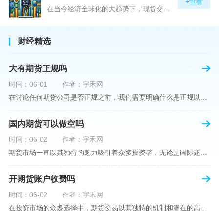
+查看
在当今经济全球化的大趋势下，现货交易市场作为资本流动的重要平台，正吸引着世界各地的目光。中国，作为全球第二大经济体，其金融市场的发展和监管逐渐受到各界的重视。在众多现货交易平台中，青岛北方现货交易平台（下简称“北方平台”）究竟是否得到了国家的认可和监管，是许多投资者和市场参与者关心的问题。本文旨在深入探讨北方平台的性质、运营情况及其是否获得国家认可等方面的信息。北方平台成立于某年，位于中国山东省青岛市，旨在为企业和个人提供一套完善的物质现货交易服务。平台运用现代信息技术，建立
财经精选
大有期货正规吗
时间：06-01
作者：宇禾网
在讨论任何期货公司是否正规之前，我们需要明确什么是正规以及如何判断一个期货公司是否符合这一标准。对于中国市场，正规一词通常指该公司拥有中国证监会（中国证券监督管理委员会）的批准和监管，同时遵守中国期货市场的相关法律法规。以“大有期货”为例，探讨其如何符合这些标准，以及在选择此类公司时，投资者应注意的一些关键因素。大有期货是参与中国期货市场的多家公司之一，主要提供期货交易、资产管理、投资咨询等服务。它适用于希望通过期货市场进行投资和风险管理的个人和机构投资者。与其他期货公司一样
国内期货可以做空吗
时间：06-02
作者：宇禾网
期货市场一直以其独特的魅力吸引着众多投资者，无论是国际还是国内场景下，其波澜壮阔的市场行情都给予了投资者无限遐想。今天，我们将深入探讨一个特别的问题——"国内期货可以做空吗"？这个问题不仅关乎投资者的策略布局，更涉及到期货市场机制的基本理解。在深入探讨之前，我们首先需要明确几个期货市场的基础概念。期货，是指在标准化合约基础上，双方承诺在未来某一特定时间以约定价格买卖一定数量的商品或金融产品的合约。它允訸投资者通过买入（做多）或卖出（做空）合约来预测未来价格的变动。我们来揭开国
开期货账户收费吗
时间：06-02
作者：宇禾网
在投资市场的众多选择中，期货交易以其独特的机制和潜在的高收益吸引了不少投资者。但对于初学者而言，步入期货市场的第一步—开设期货账户，往往伴随着众多疑惑，其中一个常见问题就是：“开期货账户需要收费吗？”本文将从各个角度为您详细解读开设期货账户的相关费用，助您清晰理解期货账户的开设流程及其成本。在开始探讨相关费用前，我们首先简要了解一下期货账户的开设流程。通常情况下，开设期货账户需要您选择一家具有良好信誉的期货公司或经纪公司，填写账户开设申请表格，并提交身份证明与初步的资金证明等