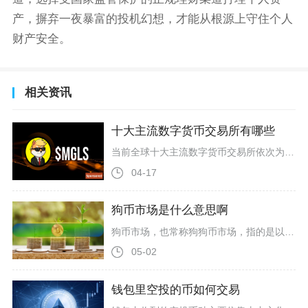
产，摒弃一夜暴富的投机幻想，才能从根源上守住个人
财产安全。
相关资讯
十大主流数字货币交易所有哪些
当前全球十大主流数字货币交易所依次为：币安（Binance）、欧易（OKX）、Bybit、Gate、Coinbase、Bitget、MEXC、HTX（火币）、KuCoin、Upbit。这一排名综合了2026年第一季度CoinGecko、CoinMarketCap等权威平台的交易量、市场份额、流动性、合规性与用户规模数据，覆盖全球主要市场，是币圈用户选择交易平台的重要参考。币安（Binance）稳居榜首，以约39.2%的全球市场份额、日均超680亿美元交易量和超2.4亿注册用户
04-17
狗币市场是什么意思啊
狗币市场，也常称狗狗币市场，指的是以狗狗币（Dogecoin，代码DOGE）为核心交易标的、围绕其流通、买卖、投资与生态应用形成的加密货币细分市场，是币圈迷因币（MemeCoin）板块的龙头与核心代表。它从2013年诞生之初的玩笑式加密资产，逐步演变为全球市值稳居前十、日交易量常达数十亿美元的主流加密市场，核心由全球散户社区、投机资金、部分机构与名人效应共同驱动，以高波动、强社区属性、文化叙事主导为核心特征。狗币市场的起源与底层基础，源于2013年12月由杰克逊·帕尔默与比利
05-02
钱包里空投的币如何交易