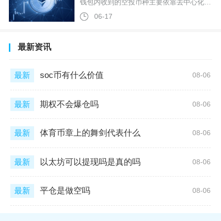
钱包内收到的空投币种主要依靠去中心化交易所即时兑换、中心化交易所划转挂单、场外点对点交易三种路径完成交易变现，交易前需要先核验代币合约真实性、补充添加代币资产，再根据币种流动性与上线进度选择对应渠道操作，多数未上线头部交易所的空投币优先在链上DEX兑换稳定币变现，具备正规项目资质且上线CEX的币种转入交易所后成交效率更高。用户打开钱包看不到空投余额是常态，第一步要完成代币核验与资产添加工作，这是后续交易的基础。首先根据空投发放的公链类型，在对应区块浏览器查询项目官方合约地址，
06-17
最新资讯
soc币有什么价值
最新
08-06
期权不会爆仓吗
最新
08-06
体育币章上的舞剑代表什么
最新
08-06
以太坊可以提现吗是真的吗
最新
08-06
平仓是做空吗
最新
08-06