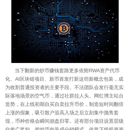
当下翻新的炒币赚钱套路更多依附RWA资产代币
化、AI区块链项目、新币首发打新这些新概念包装，成
为收割普通投资者的主要手段。不法团队会发行毫无实
际落地场景的空气币，通过社群拉人头、网红博主站台
造势，在上线初期自买自卖拉升币价，制造短时间翻倍
上涨的假象，吸引散户追高入场之后立刻集中抛售套
现，币种价格会瞬间崩盘归零。还有部分项目设置层级
化推广奖励，把炒币包装成分销模式，依靠下线投资资