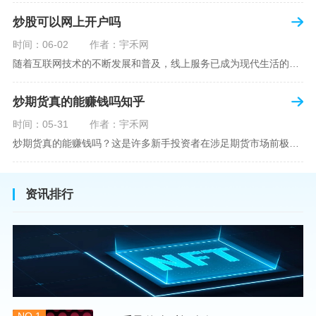
炒股可以网上开户吗
时间：06-02
作者：宇禾网
随着互联网技术的不断发展和普及，线上服务已成为现代生活的一部分。在金融市场方面，炒股已不再是股票交易所和证券公司营业大厅的专利，网上开户成为了一种便捷的选择。本文旨在详细介绍网上炒股开户的流程、优点以及注意事项，助您更好地了解和踏入线上股票交易的大门。网上开户，即通过互联网申请并完成证券账户及资金账户的开设过程，允许投资者在电子设备上进行股票、债券等金融工具的交易。随着移动支付和电子认证技术的进步，网上开户过程已经变得非常快捷和安全。选择证券公司：您需要选择一家提供网上开户服
炒期货真的能赚钱吗知乎
时间：05-31
作者：宇禾网
炒期货真的能赚钱吗？这是许多新手投资者在涉足期货市场前极力寻求答案的问题。期货作为一种金融衍生品，它不仅具有高杠杆的特性，同时也伴随着高风险。在知乎这样一个汇聚各领域专业人士分享知识和经验的平台上，我们可以找到关于炒期货赚钱问题的多角度解读。本文将深入探讨炒期货能否赚钱的问题，并结合知乎上的真实案例分析和专业观点，帮助读者形成自己的看法。在讨论是否能通过炒期货赚钱之前，我们首先需要理解期货市场的基本机制。期货，是一种标准化的、具有法律约束力的合约，涉及在未来某个特定时间以特定
资讯排行