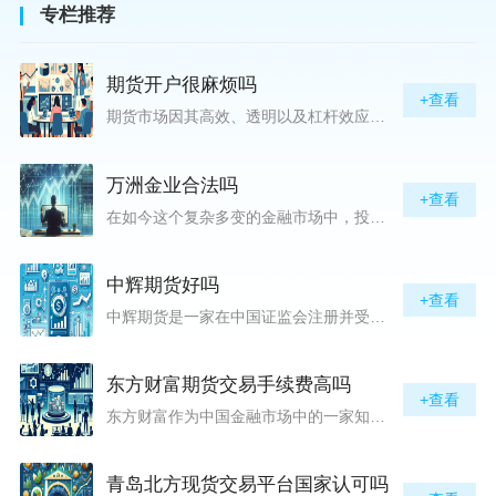
专栏推荐
期货开户很麻烦吗
+查看
期货市场因其高效、透明以及杠杆效应而吸引着众多投资者的目光，但对初入此市场的新手而言，最初的一步——开户，往往充满了疑惑与顾虑，“期货开户很麻烦吗？”这是许多人的疑问。首先要明确的是，在中国进行期货交易需要通过正规的期货公司来开立账户。期货公司作为专业的金融服务机构，能够提供期货交易进出、风险管理等服务。因监管要求严格，期货开户过程中涉及到的身份验证、风险评估等步骤确实比较繁琐，但这些都是为了保护投资者的利益而设定的。开户流程一般包括：选择期货公司、提交个人资料进行身份验证、
万洲金业合法吗
+查看
在如今这个复杂多变的金融市场中，投资者对于选择可靠的投资平台显得尤为谨慎。随着各种金融产品的广泛推广，人们越发关注那些涉及重金属买卖、投资的公司及平台，而万洲金业（以下简称“万洲”）正是此类公司之一。本文将从多个角度深入探讨“万洲金业是否合法”这一问题，旨在为广大投资者提供一份详实的参考。万洲金业是一家专注于黄金投资的公司，其业务范畴主要包括黄金交易、投资咨询等。作为金融投资领域的一份子，万洲金业声称其具有强大的行业背景和丰富的交易经验，承诺为客户提供专业的金融产品及服务。对
中辉期货好吗
+查看
中辉期货是一家在中国证监会注册并受其监管的期货公司。以其强大的资本实力、稳健的经营策略和严格的风险控制体系，赢得了业界的广泛认可和客户的信任。从公司成立时间、注册资本、经营范围以及历年的经营成绩来看，中辉期货展现出的行业地位和实力，为投资者提供了一定程度的信心保障。中辉期货提供包括期货交易、期货投资咨询、资产管理等在内的全方位服务。公司拥有一支经验丰富、专业素质高的团队，他们对市场动态有着敏锐的洞察力，能够为客户提供准确的市场分析和投资策略建议，帮助客户在复杂多变的市场中稳健
东方财富期货交易手续费高吗
+查看
东方财富作为中国金融市场中的一家知名综合金融服务公司，向广大投资者提供了包括期货交易在内的多项服务。而对于广大期货市场的投资者来说，交易成本无疑是他们在选择期货交易服务商时考虑的重要因素之一。在这期货交易手续费是影响交易成本的主要组成部分。很多投资者都十分关注“东方财富期货交易手续费高吗？”这一问题。本文将从多个角度对东方财富期货交易手续费进行分析，帮助投资者对此有一个全面的了解。在深入讨论之前，我们需要明确一个事实：期货交易手续费是指投资者在进行期货合约买卖时，需要支付给期
青岛北方现货交易平台国家认可吗