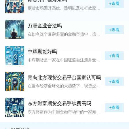
+查看
期货市场因其高效、透明以及杠杆效应而吸引着众多投资者的目光，但对初入此市场的新手而言，最初的一步——开户，往往充满了疑惑与顾虑，“期货开户很麻烦吗？”这是许多人的疑问。首先要明确的是，在中国进行期货交易需要通过正规的期货公司来开立账户。期货公司作为专业的金融服务机构，能够提供期货交易进出、风险管理等服务。因监管要求严格，期货开户过程中涉及到的身份验证、风险评估等步骤确实比较繁琐，但这些都是为了保护投资者的利益而设定的。开户流程一般包括：选择期货公司、提交个人资料进行身份验证、
万洲金业合法吗
+查看
在如今这个复杂多变的金融市场中，投资者对于选择可靠的投资平台显得尤为谨慎。随着各种金融产品的广泛推广，人们越发关注那些涉及重金属买卖、投资的公司及平台，而万洲金业（以下简称“万洲”）正是此类公司之一。本文将从多个角度深入探讨“万洲金业是否合法”这一问题，旨在为广大投资者提供一份详实的参考。万洲金业是一家专注于黄金投资的公司，其业务范畴主要包括黄金交易、投资咨询等。作为金融投资领域的一份子，万洲金业声称其具有强大的行业背景和丰富的交易经验，承诺为客户提供专业的金融产品及服务。对
中辉期货好吗
+查看
中辉期货是一家在中国证监会注册并受其监管的期货公司。以其强大的资本实力、稳健的经营策略和严格的风险控制体系，赢得了业界的广泛认可和客户的信任。从公司成立时间、注册资本、经营范围以及历年的经营成绩来看，中辉期货展现出的行业地位和实力，为投资者提供了一定程度的信心保障。中辉期货提供包括期货交易、期货投资咨询、资产管理等在内的全方位服务。公司拥有一支经验丰富、专业素质高的团队，他们对市场动态有着敏锐的洞察力，能够为客户提供准确的市场分析和投资策略建议，帮助客户在复杂多变的市场中稳健
青岛北方现货交易平台国家认可吗
+查看
在当今经济全球化的大趋势下，现货交易市场作为资本流动的重要平台，正吸引着世界各地的目光。中国，作为全球第二大经济体，其金融市场的发展和监管逐渐受到各界的重视。在众多现货交易平台中，青岛北方现货交易平台（下简称“北方平台”）究竟是否得到了国家的认可和监管，是许多投资者和市场参与者关心的问题。本文旨在深入探讨北方平台的性质、运营情况及其是否获得国家认可等方面的信息。北方平台成立于某年，位于中国山东省青岛市，旨在为企业和个人提供一套完善的物质现货交易服务。平台运用现代信息技术，建立
东方财富期货交易手续费高吗
+查看
东方财富作为中国金融市场中的一家知名综合金融服务公司，向广大投资者提供了包括期货交易在内的多项服务。而对于广大期货市场的投资者来说，交易成本无疑是他们在选择期货交易服务商时考虑的重要因素之一。在这期货交易手续费是影响交易成本的主要组成部分。很多投资者都十分关注“东方财富期货交易手续费高吗？”这一问题。本文将从多个角度对东方财富期货交易手续费进行分析，帮助投资者对此有一个全面的了解。在深入讨论之前，我们需要明确一个事实：期货交易手续费是指投资者在进行期货合约买卖时，需要支付给期