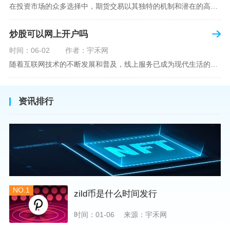
在投资市场的众多选择中，期货交易以其独特的机制和潜在的高收益吸引了不少投资者。但对于初学者而言，步入期货市场的第一步—开设期货账户，往往伴随着众多疑惑，其中一个常见问题就是：“开期货账户需要收费吗？”本文将从各个角度为您详细解读开设期货账户的相关费用，助您清晰理解期货账户的开设流程及其成本。在开始探讨相关费用前，我们首先简要了解一下期货账户的开设流程。通常情况下，开设期货账户需要您选择一家具有良好信誉的期货公司或经纪公司，填写账户开设申请表格，并提交身份证明与初步的资金证明等
炒股可以网上开户吗
时间：06-02
作者：宇禾网
随着互联网技术的不断发展和普及，线上服务已成为现代生活的一部分。在金融市场方面，炒股已不再是股票交易所和证券公司营业大厅的专利，网上开户成为了一种便捷的选择。本文旨在详细介绍网上炒股开户的流程、优点以及注意事项，助您更好地了解和踏入线上股票交易的大门。网上开户，即通过互联网申请并完成证券账户及资金账户的开设过程，允许投资者在电子设备上进行股票、债券等金融工具的交易。随着移动支付和电子认证技术的进步，网上开户过程已经变得非常快捷和安全。选择证券公司：您需要选择一家提供网上开户服
资讯排行
NO.1
zild币是什么时间发行
时间：01-06
来源：宇禾网