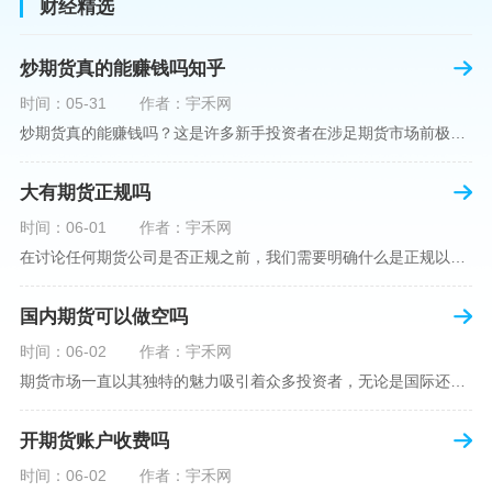
财经精选
炒期货真的能赚钱吗知乎
时间：05-31
作者：宇禾网
炒期货真的能赚钱吗？这是许多新手投资者在涉足期货市场前极力寻求答案的问题。期货作为一种金融衍生品，它不仅具有高杠杆的特性，同时也伴随着高风险。在知乎这样一个汇聚各领域专业人士分享知识和经验的平台上，我们可以找到关于炒期货赚钱问题的多角度解读。本文将深入探讨炒期货能否赚钱的问题，并结合知乎上的真实案例分析和专业观点，帮助读者形成自己的看法。在讨论是否能通过炒期货赚钱之前，我们首先需要理解期货市场的基本机制。期货，是一种标准化的、具有法律约束力的合约，涉及在未来某个特定时间以特定
大有期货正规吗
时间：06-01
作者：宇禾网
在讨论任何期货公司是否正规之前，我们需要明确什么是正规以及如何判断一个期货公司是否符合这一标准。对于中国市场，正规一词通常指该公司拥有中国证监会（中国证券监督管理委员会）的批准和监管，同时遵守中国期货市场的相关法律法规。以“大有期货”为例，探讨其如何符合这些标准，以及在选择此类公司时，投资者应注意的一些关键因素。大有期货是参与中国期货市场的多家公司之一，主要提供期货交易、资产管理、投资咨询等服务。它适用于希望通过期货市场进行投资和风险管理的个人和机构投资者。与其他期货公司一样
国内期货可以做空吗
时间：06-02
作者：宇禾网
期货市场一直以其独特的魅力吸引着众多投资者，无论是国际还是国内场景下，其波澜壮阔的市场行情都给予了投资者无限遐想。今天，我们将深入探讨一个特别的问题——"国内期货可以做空吗"？这个问题不仅关乎投资者的策略布局，更涉及到期货市场机制的基本理解。在深入探讨之前，我们首先需要明确几个期货市场的基础概念。期货，是指在标准化合约基础上，双方承诺在未来某一特定时间以约定价格买卖一定数量的商品或金融产品的合约。它允訸投资者通过买入（做多）或卖出（做空）合约来预测未来价格的变动。我们来揭开国
开期货账户收费吗
时间：06-02
作者：宇禾网