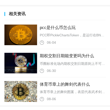
相关资讯
pcc是什么币怎么玩
PCC即PickleChartsToken，是运行在BNBChain（原币安智能链）上的DeFi实用型代币，总量2000万枚，核心定位为链上数据分析与交易安全平台的生态通证，可用于平台权益访问、质押挖矿、交易手续费支付及社区治理参与。PCC依托PickleCharts平台构建，该平台主打链上资产实时分析、蜜罐检测与钱包互动地图，安全评分达9.6/10，能帮助DeFi用户规避合约风险、精准追踪资产流动。其通缩经济模型设计明确，仅对LP卖出征收3%税费，其中部分用于自动销毁以缩减
06-04
期权交割日期能变更吗为什么
币圈标准化场内期权交割日期原则上不可由交易者单方面变更，仅交易所可在合规条件下统一调整既定交割时间，普通投资者无法自主修改持仓合约到期交割日。加密期权合约上线挂牌时，交割日期、交割时点已写入合约细则，Deribit、Bitget、CME等头部平台的周度、月度、季度期权全部提前公示到期时间，比特币周度期权固定每周五UTC8点交割，月度期权为每月最后一个周五，季度期权锁定在3、6、9、12月最后一个周五，合约成交即视作买卖双方认可交割规则，个人交易者没有权限单独申请延后或者提前交
06-30
体育币章上的舞剑代表什么
体育币章上的舞剑图案，表层代表武术剑术这项传统体育项目，深层既承载刚柔并济的东方哲学，也是对外展示本土文化、传递开放包容体育精神的核心符号，同时在收藏市场里，这类图案还会直接影响币章的文化溢价与长期流通价值。国内发行的体育类金属币章里，舞剑是区别于球类、田径等现代竞技项目的独有设计，最早出现在早期试销贵金属纪念章之上，后续亚运会、奥运纪念贵金属币也多次沿用这一图案，之所以反复选用，核心原因在于舞剑不属于单纯的体育动作，而是把竞技性、艺术性与传统文化融为一体，和其他纯竞技体育图
08-06