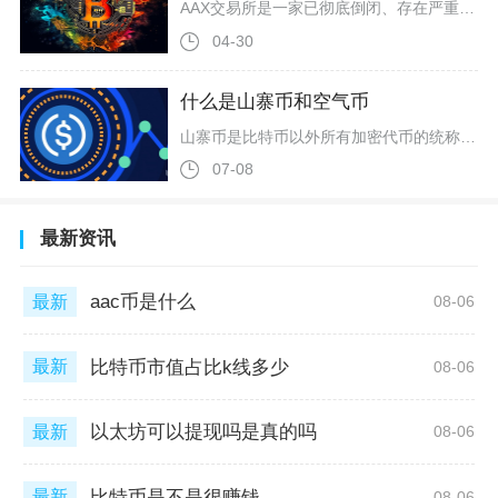
AAX交易所是一家已彻底倒闭、存在严重诈骗与卷款行为、完全不可信任的高危平台，用户资金无法取回，核心负责人已被警方调查定罪，币圈用户必须绝对远离。AAX成立于2018年，总部曾设在香港，巅峰时期号称拥有超200万用户，曾是香港规模较大的加密平台之一。平台早期主打伦敦证券交易所集团技术驱动，交易引擎处理速度快、延迟低，现货、合约、P2P、理财等产品线齐全，手续费处于行业中等水平，比特币合约最高支持100倍杠杆，一度吸引不少活跃交易者。但从监管资质看，AAX始终未获香港证监会虚拟
04-30
什么是山寨币和空气币
山寨币是比特币以外所有加密代币的统称，本身中性无绝对贬义，空气币是无技术、无落地、无价值支撑、纯粹依靠炒作收割用户的诈骗类代币，二者存在包含关系但核心风险等级天差地别，是币圈新人最容易混淆的两类资产。山寨币海外行业标准叫法为竞争币，最早诞生逻辑是复制比特币开源代码，仅微调出块速度、发行总量、加密算法等基础参数，莱特币就是初代山寨币典型，直接复用比特币底层架构仅调整挖矿参数。随着行业发展，山寨币范畴持续拓宽，既包含简单复制代码、无自主创新的模仿币种，也涵盖以太坊、Solana这
07-08
最新资讯
aac币是什么
最新
08-06
比特币市值占比k线多少
最新
08-06
以太坊可以提现吗是真的吗
最新
08-06
比特币是不是很赚钱
最新
08-06