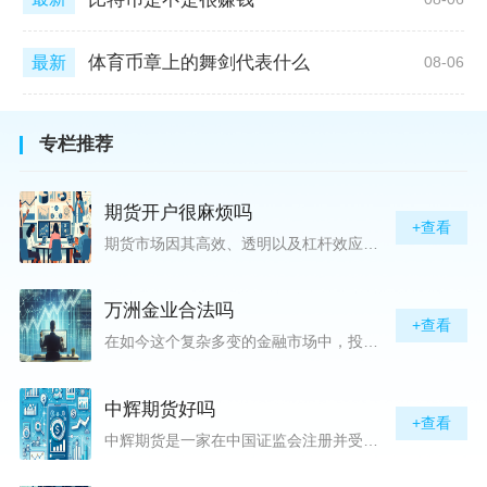
体育币章上的舞剑代表什么
最新
08-06
专栏推荐
期货开户很麻烦吗
+查看
期货市场因其高效、透明以及杠杆效应而吸引着众多投资者的目光，但对初入此市场的新手而言，最初的一步——开户，往往充满了疑惑与顾虑，“期货开户很麻烦吗？”这是许多人的疑问。首先要明确的是，在中国进行期货交易需要通过正规的期货公司来开立账户。期货公司作为专业的金融服务机构，能够提供期货交易进出、风险管理等服务。因监管要求严格，期货开户过程中涉及到的身份验证、风险评估等步骤确实比较繁琐，但这些都是为了保护投资者的利益而设定的。开户流程一般包括：选择期货公司、提交个人资料进行身份验证、
万洲金业合法吗
+查看
在如今这个复杂多变的金融市场中，投资者对于选择可靠的投资平台显得尤为谨慎。随着各种金融产品的广泛推广，人们越发关注那些涉及重金属买卖、投资的公司及平台，而万洲金业（以下简称“万洲”）正是此类公司之一。本文将从多个角度深入探讨“万洲金业是否合法”这一问题，旨在为广大投资者提供一份详实的参考。万洲金业是一家专注于黄金投资的公司，其业务范畴主要包括黄金交易、投资咨询等。作为金融投资领域的一份子，万洲金业声称其具有强大的行业背景和丰富的交易经验，承诺为客户提供专业的金融产品及服务。对
中辉期货好吗
+查看
中辉期货是一家在中国证监会注册并受其监管的期货公司。以其强大的资本实力、稳健的经营策略和严格的风险控制体系，赢得了业界的广泛认可和客户的信任。从公司成立时间、注册资本、经营范围以及历年的经营成绩来看，中辉期货展现出的行业地位和实力，为投资者提供了一定程度的信心保障。中辉期货提供包括期货交易、期货投资咨询、资产管理等在内的全方位服务。公司拥有一支经验丰富、专业素质高的团队，他们对市场动态有着敏锐的洞察力，能够为客户提供准确的市场分析和投资策略建议，帮助客户在复杂多变的市场中稳健