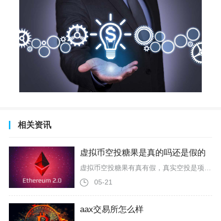
相关资讯
虚拟币空投糖果是真的吗还是假的
虚拟币空投糖果有真有假，真实空投是项目方的常规营销手段，但市场上超过九成的空投糖果活动均为骗局，普通用户极易遭受资产损失或信息泄露风险。真实的虚拟币空投糖果，本质是区块链项目方为推广代币、获取用户和扩大社区影响力采用的免费分发代币的营销方式。常见类型包括任务型空投，用户完成关注社交媒体、转发、加入社群等简单任务即可领取；持仓型空投，针对特定币种持仓用户按持仓比例发放；还有分叉空投，区块链主链分叉时自动给原链用户发放新币。例如Uniswap曾给25万早期用户空投治理代币，ENS
05-21
aax交易所怎么样