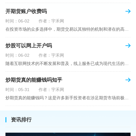
开期货账户收费吗
时间：06-02
作者：宇禾网
在投资市场的众多选择中，期货交易以其独特的机制和潜在的高收益吸引了不少投资者。但对于初学者而言，步入期货市场的第一步—开设期货账户，往往伴随着众多疑惑，其中一个常见问题就是：“开期货账户需要收费吗？”本文将从各个角度为您详细解读开设期货账户的相关费用，助您清晰理解期货账户的开设流程及其成本。在开始探讨相关费用前，我们首先简要了解一下期货账户的开设流程。通常情况下，开设期货账户需要您选择一家具有良好信誉的期货公司或经纪公司，填写账户开设申请表格，并提交身份证明与初步的资金证明等
炒股可以网上开户吗
时间：06-02
作者：宇禾网
随着互联网技术的不断发展和普及，线上服务已成为现代生活的一部分。在金融市场方面，炒股已不再是股票交易所和证券公司营业大厅的专利，网上开户成为了一种便捷的选择。本文旨在详细介绍网上炒股开户的流程、优点以及注意事项，助您更好地了解和踏入线上股票交易的大门。网上开户，即通过互联网申请并完成证券账户及资金账户的开设过程，允许投资者在电子设备上进行股票、债券等金融工具的交易。随着移动支付和电子认证技术的进步，网上开户过程已经变得非常快捷和安全。选择证券公司：您需要选择一家提供网上开户服
炒期货真的能赚钱吗知乎
时间：05-31
作者：宇禾网
炒期货真的能赚钱吗？这是许多新手投资者在涉足期货市场前极力寻求答案的问题。期货作为一种金融衍生品，它不仅具有高杠杆的特性，同时也伴随着高风险。在知乎这样一个汇聚各领域专业人士分享知识和经验的平台上，我们可以找到关于炒期货赚钱问题的多角度解读。本文将深入探讨炒期货能否赚钱的问题，并结合知乎上的真实案例分析和专业观点，帮助读者形成自己的看法。在讨论是否能通过炒期货赚钱之前，我们首先需要理解期货市场的基本机制。期货，是一种标准化的、具有法律约束力的合约，涉及在未来某个特定时间以特定
资讯排行