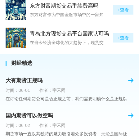
东方财富期货交易手续费高吗
+查看
东方财富作为中国金融市场中的一家知名综合金融服务公司，向广大投资者提供了包括期货交易在内的多项服务。而对于广大期货市场的投资者来说，交易成本无疑是他们在选择期货交易服务商时考虑的重要因素之一。在这期货交易手续费是影响交易成本的主要组成部分。很多投资者都十分关注“东方财富期货交易手续费高吗？”这一问题。本文将从多个角度对东方财富期货交易手续费进行分析，帮助投资者对此有一个全面的了解。在深入讨论之前，我们需要明确一个事实：期货交易手续费是指投资者在进行期货合约买卖时，需要支付给期
青岛北方现货交易平台国家认可吗
+查看
在当今经济全球化的大趋势下，现货交易市场作为资本流动的重要平台，正吸引着世界各地的目光。中国，作为全球第二大经济体，其金融市场的发展和监管逐渐受到各界的重视。在众多现货交易平台中，青岛北方现货交易平台（下简称“北方平台”）究竟是否得到了国家的认可和监管，是许多投资者和市场参与者关心的问题。本文旨在深入探讨北方平台的性质、运营情况及其是否获得国家认可等方面的信息。北方平台成立于某年，位于中国山东省青岛市，旨在为企业和个人提供一套完善的物质现货交易服务。平台运用现代信息技术，建立
财经精选
大有期货正规吗
时间：06-01
作者：宇禾网
在讨论任何期货公司是否正规之前，我们需要明确什么是正规以及如何判断一个期货公司是否符合这一标准。对于中国市场，正规一词通常指该公司拥有中国证监会（中国证券监督管理委员会）的批准和监管，同时遵守中国期货市场的相关法律法规。以“大有期货”为例，探讨其如何符合这些标准，以及在选择此类公司时，投资者应注意的一些关键因素。大有期货是参与中国期货市场的多家公司之一，主要提供期货交易、资产管理、投资咨询等服务。它适用于希望通过期货市场进行投资和风险管理的个人和机构投资者。与其他期货公司一样
国内期货可以做空吗
时间：06-02
作者：宇禾网
期货市场一直以其独特的魅力吸引着众多投资者，无论是国际还是国内场景下，其波澜壮阔的市场行情都给予了投资者无限遐想。今天，我们将深入探讨一个特别的问题——"国内期货可以做空吗"？这个问题不仅关乎投资者的策略布局，更涉及到期货市场机制的基本理解。在深入探讨之前，我们首先需要明确几个期货市场的基础概念。期货，是指在标准化合约基础上，双方承诺在未来某一特定时间以约定价格买卖一定数量的商品或金融产品的合约。它允訸投资者通过买入（做多）或卖出（做空）合约来预测未来价格的变动。我们来揭开国