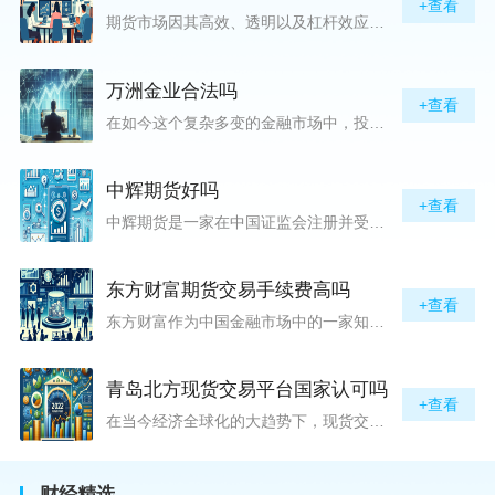
+查看
期货市场因其高效、透明以及杠杆效应而吸引着众多投资者的目光，但对初入此市场的新手而言，最初的一步——开户，往往充满了疑惑与顾虑，“期货开户很麻烦吗？”这是许多人的疑问。首先要明确的是，在中国进行期货交易需要通过正规的期货公司来开立账户。期货公司作为专业的金融服务机构，能够提供期货交易进出、风险管理等服务。因监管要求严格，期货开户过程中涉及到的身份验证、风险评估等步骤确实比较繁琐，但这些都是为了保护投资者的利益而设定的。开户流程一般包括：选择期货公司、提交个人资料进行身份验证、
万洲金业合法吗
+查看
在如今这个复杂多变的金融市场中，投资者对于选择可靠的投资平台显得尤为谨慎。随着各种金融产品的广泛推广，人们越发关注那些涉及重金属买卖、投资的公司及平台，而万洲金业（以下简称“万洲”）正是此类公司之一。本文将从多个角度深入探讨“万洲金业是否合法”这一问题，旨在为广大投资者提供一份详实的参考。万洲金业是一家专注于黄金投资的公司，其业务范畴主要包括黄金交易、投资咨询等。作为金融投资领域的一份子，万洲金业声称其具有强大的行业背景和丰富的交易经验，承诺为客户提供专业的金融产品及服务。对
中辉期货好吗
+查看
中辉期货是一家在中国证监会注册并受其监管的期货公司。以其强大的资本实力、稳健的经营策略和严格的风险控制体系，赢得了业界的广泛认可和客户的信任。从公司成立时间、注册资本、经营范围以及历年的经营成绩来看，中辉期货展现出的行业地位和实力，为投资者提供了一定程度的信心保障。中辉期货提供包括期货交易、期货投资咨询、资产管理等在内的全方位服务。公司拥有一支经验丰富、专业素质高的团队，他们对市场动态有着敏锐的洞察力，能够为客户提供准确的市场分析和投资策略建议，帮助客户在复杂多变的市场中稳健
东方财富期货交易手续费高吗
+查看
东方财富作为中国金融市场中的一家知名综合金融服务公司，向广大投资者提供了包括期货交易在内的多项服务。而对于广大期货市场的投资者来说，交易成本无疑是他们在选择期货交易服务商时考虑的重要因素之一。在这期货交易手续费是影响交易成本的主要组成部分。很多投资者都十分关注“东方财富期货交易手续费高吗？”这一问题。本文将从多个角度对东方财富期货交易手续费进行分析，帮助投资者对此有一个全面的了解。在深入讨论之前，我们需要明确一个事实：期货交易手续费是指投资者在进行期货合约买卖时，需要支付给期
青岛北方现货交易平台国家认可吗
+查看
在当今经济全球化的大趋势下，现货交易市场作为资本流动的重要平台，正吸引着世界各地的目光。中国，作为全球第二大经济体，其金融市场的发展和监管逐渐受到各界的重视。在众多现货交易平台中，青岛北方现货交易平台（下简称“北方平台”）究竟是否得到了国家的认可和监管，是许多投资者和市场参与者关心的问题。本文旨在深入探讨北方平台的性质、运营情况及其是否获得国家认可等方面的信息。北方平台成立于某年，位于中国山东省青岛市，旨在为企业和个人提供一套完善的物质现货交易服务。平台运用现代信息技术，建立
财经精选