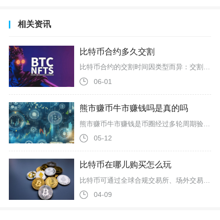
相关资讯
比特币合约多久交割
比特币合约的交割时间因类型而异：交割合约有固定周期，当周/次周为每周五，季度合约为季度末最后一个周五；永续合约无交割时间。在加密货币市场中，交割合约是有明确到期日的标准化合约，主流交易所均遵循“周五交割”的核心规则，以UTC+8时区为例，当周合约指距离交易日最近的周五交割，次周合约则为第二个周五，交割时刻普遍为16:00。以OKX为例，其当周、次周交割合约均在每周五16:00（UTC+8）结算，季度合约则固定为3、6、9、12月最后一个周五的16:00，且交割前10分钟仅允许
06-01
熊市赚币牛市赚钱吗是真的吗
熊市赚币牛市赚钱是币圈经过多轮周期验证的真实规律，并非空穴来风，而是符合加密货币牛熊周期的核心投资逻辑，对普通投资者而言，遵循这一规律是穿越牛熊、实现资产增值的关键路径。熊市是积累优质加密资产的黄金窗口期，此时市场情绪低迷、价格大幅回调，比特币、以太坊等主流币常跌至历史相对低位，山寨币更是普遍腰斩甚至跌幅超80%，为低价囤币创造绝佳条件。2018年熊市比特币触底约3200美元，2021年牛市峰值达6.9万美元，底部买入者收获超20倍回报；2022-2023年熊市中，大量投资者
05-12
比特币在哪儿购买怎么玩
比特币可通过全球合规交易所、场外交易、合规ETF等渠道购买，玩法涵盖现货持有、合约杠杆、网格交易、链上转账与理财等，核心是先选正规平台完成实名认证与资金充值，再按风险偏好选择交易模式，全程需严控安全与杠杆风险。购买比特币首选全球头部合规交易所，2026年主流平台包括币安、欧易OKX、Bitget、Coinbase、Kraken等，国内用户常用币安与欧易的C2C交易区，支持支付宝、微信、银行卡直接兑换USDT后买入比特币，流程为注册账号、完成KYC实名认证、绑定支付方式、法币买
04-09