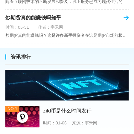
随着互联网技术的不断发展和普及，线上服务已成为现代生活的一部分。在金融市场方面，炒股已不再是股票交易所和证券公司营业大厅的专利，网上开户成为了一种便捷的选择。本文旨在详细介绍网上炒股开户的流程、优点以及注意事项，助您更好地了解和踏入线上股票交易的大门。网上开户，即通过互联网申请并完成证券账户及资金账户的开设过程，允许投资者在电子设备上进行股票、债券等金融工具的交易。随着移动支付和电子认证技术的进步，网上开户过程已经变得非常快捷和安全。选择证券公司：您需要选择一家提供网上开户服
炒期货真的能赚钱吗知乎
时间：05-31
作者：宇禾网
炒期货真的能赚钱吗？这是许多新手投资者在涉足期货市场前极力寻求答案的问题。期货作为一种金融衍生品，它不仅具有高杠杆的特性，同时也伴随着高风险。在知乎这样一个汇聚各领域专业人士分享知识和经验的平台上，我们可以找到关于炒期货赚钱问题的多角度解读。本文将深入探讨炒期货能否赚钱的问题，并结合知乎上的真实案例分析和专业观点，帮助读者形成自己的看法。在讨论是否能通过炒期货赚钱之前，我们首先需要理解期货市场的基本机制。期货，是一种标准化的、具有法律约束力的合约，涉及在未来某个特定时间以特定
资讯排行
NO.1
zild币是什么时间发行
时间：01-06
来源：宇禾网