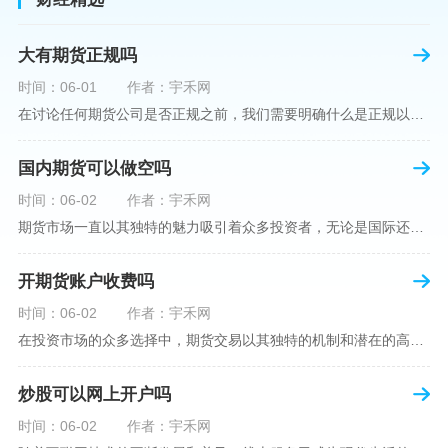
大有期货正规吗
时间：06-01
作者：宇禾网
在讨论任何期货公司是否正规之前，我们需要明确什么是正规以及如何判断一个期货公司是否符合这一标准。对于中国市场，正规一词通常指该公司拥有中国证监会（中国证券监督管理委员会）的批准和监管，同时遵守中国期货市场的相关法律法规。以“大有期货”为例，探讨其如何符合这些标准，以及在选择此类公司时，投资者应注意的一些关键因素。大有期货是参与中国期货市场的多家公司之一，主要提供期货交易、资产管理、投资咨询等服务。它适用于希望通过期货市场进行投资和风险管理的个人和机构投资者。与其他期货公司一样
国内期货可以做空吗
时间：06-02
作者：宇禾网
期货市场一直以其独特的魅力吸引着众多投资者，无论是国际还是国内场景下，其波澜壮阔的市场行情都给予了投资者无限遐想。今天，我们将深入探讨一个特别的问题——"国内期货可以做空吗"？这个问题不仅关乎投资者的策略布局，更涉及到期货市场机制的基本理解。在深入探讨之前，我们首先需要明确几个期货市场的基础概念。期货，是指在标准化合约基础上，双方承诺在未来某一特定时间以约定价格买卖一定数量的商品或金融产品的合约。它允訸投资者通过买入（做多）或卖出（做空）合约来预测未来价格的变动。我们来揭开国
开期货账户收费吗
时间：06-02
作者：宇禾网
在投资市场的众多选择中，期货交易以其独特的机制和潜在的高收益吸引了不少投资者。但对于初学者而言，步入期货市场的第一步—开设期货账户，往往伴随着众多疑惑，其中一个常见问题就是：“开期货账户需要收费吗？”本文将从各个角度为您详细解读开设期货账户的相关费用，助您清晰理解期货账户的开设流程及其成本。在开始探讨相关费用前，我们首先简要了解一下期货账户的开设流程。通常情况下，开设期货账户需要您选择一家具有良好信誉的期货公司或经纪公司，填写账户开设申请表格，并提交身份证明与初步的资金证明等
炒股可以网上开户吗
时间：06-02
作者：宇禾网