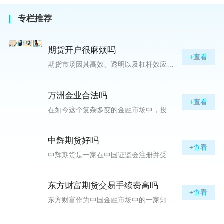
专栏推荐
期货开户很麻烦吗
+查看
期货市场因其高效、透明以及杠杆效应而吸引着众多投资者的目光，但对初入此市场的新手而言，最初的一步——开户，往往充满了疑惑与顾虑，“期货开户很麻烦吗？”这是许多人的疑问。首先要明确的是，在中国进行期货交易需要通过正规的期货公司来开立账户。期货公司作为专业的金融服务机构，能够提供期货交易进出、风险管理等服务。因监管要求严格，期货开户过程中涉及到的身份验证、风险评估等步骤确实比较繁琐，但这些都是为了保护投资者的利益而设定的。开户流程一般包括：选择期货公司、提交个人资料进行身份验证、
万洲金业合法吗
+查看
在如今这个复杂多变的金融市场中，投资者对于选择可靠的投资平台显得尤为谨慎。随着各种金融产品的广泛推广，人们越发关注那些涉及重金属买卖、投资的公司及平台，而万洲金业（以下简称“万洲”）正是此类公司之一。本文将从多个角度深入探讨“万洲金业是否合法”这一问题，旨在为广大投资者提供一份详实的参考。万洲金业是一家专注于黄金投资的公司，其业务范畴主要包括黄金交易、投资咨询等。作为金融投资领域的一份子，万洲金业声称其具有强大的行业背景和丰富的交易经验，承诺为客户提供专业的金融产品及服务。对
中辉期货好吗
+查看
中辉期货是一家在中国证监会注册并受其监管的期货公司。以其强大的资本实力、稳健的经营策略和严格的风险控制体系，赢得了业界的广泛认可和客户的信任。从公司成立时间、注册资本、经营范围以及历年的经营成绩来看，中辉期货展现出的行业地位和实力，为投资者提供了一定程度的信心保障。中辉期货提供包括期货交易、期货投资咨询、资产管理等在内的全方位服务。公司拥有一支经验丰富、专业素质高的团队，他们对市场动态有着敏锐的洞察力，能够为客户提供准确的市场分析和投资策略建议，帮助客户在复杂多变的市场中稳健
东方财富期货交易手续费高吗
+查看
东方财富作为中国金融市场中的一家知名综合金融服务公司，向广大投资者提供了包括期货交易在内的多项服务。而对于广大期货市场的投资者来说，交易成本无疑是他们在选择期货交易服务商时考虑的重要因素之一。在这期货交易手续费是影响交易成本的主要组成部分。很多投资者都十分关注“东方财富期货交易手续费高吗？”这一问题。本文将从多个角度对东方财富期货交易手续费进行分析，帮助投资者对此有一个全面的了解。在深入讨论之前，我们需要明确一个事实：期货交易手续费是指投资者在进行期货合约买卖时，需要支付给期