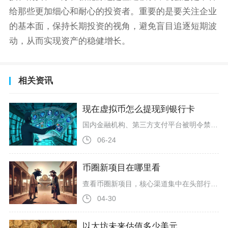
给那些更加细心和耐心的投资者。重要的是要关注企业
的基本面，保持长期投资的视角，避免盲目追逐短期波
动，从而实现资产的稳健增长。
相关资讯
现在虚拟币怎么提现到银行卡
国内金融机构、第三方支付平台被明令禁止为虚拟货币相关业务提供开户、转账、资金清算服务，比特币、以太坊、USDT等币种不能直接在银行体系完成变现提现，市面上流传的C2C场外出金转银行卡，本质是个人之间私下货币互换，并不受法律法规保护。不少用户选择境外交易所C2C挂单出售稳定币变现，操作上需要先完成平台全级别实名认证，绑定本人名下一类储蓄卡，再把钱包内各类主流币种统一兑换为USDT稳定币，划转至平台法币账户后发布卖单，匹配平台入驻商家，商家通过个人账户网银转账至用户银行卡，用户确
06-24
币圈新项目在哪里看
查看币圈新项目，核心渠道集中在头部行情数据平台、中心化与去中心化交易所、专业项目launchpad、区块链浏览器、行业资讯站及项目官方社群，这些渠道信息真实可查、覆盖全面，能满足不同阶段的项目发现需求。头部行情聚合平台是查找新项目的基础入口，CoinMarketCap与CoinGecko作为行业标杆，会实时收录全球新代币信息，平台设有专门的“新币”或“即将上线”专区，可按公链、发行时间、交易量等维度筛选，每个项目页面都整合官网、白皮书、区块链浏览器、社群链接等关键信息，方便交
04-30
以太坊未来估值多少美元