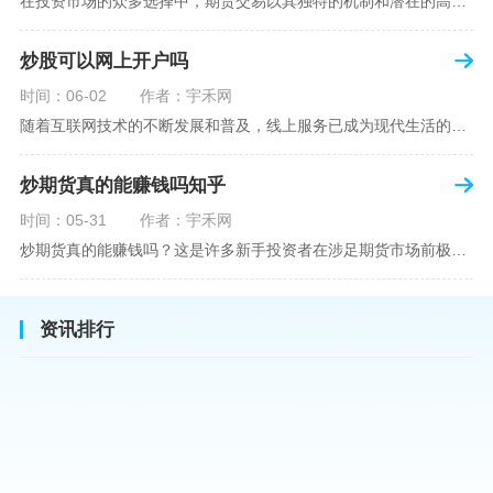
在投资市场的众多选择中，期货交易以其独特的机制和潜在的高收益吸引了不少投资者。但对于初学者而言，步入期货市场的第一步—开设期货账户，往往伴随着众多疑惑，其中一个常见问题就是：“开期货账户需要收费吗？”本文将从各个角度为您详细解读开设期货账户的相关费用，助您清晰理解期货账户的开设流程及其成本。在开始探讨相关费用前，我们首先简要了解一下期货账户的开设流程。通常情况下，开设期货账户需要您选择一家具有良好信誉的期货公司或经纪公司，填写账户开设申请表格，并提交身份证明与初步的资金证明等
炒股可以网上开户吗
时间：06-02
作者：宇禾网
随着互联网技术的不断发展和普及，线上服务已成为现代生活的一部分。在金融市场方面，炒股已不再是股票交易所和证券公司营业大厅的专利，网上开户成为了一种便捷的选择。本文旨在详细介绍网上炒股开户的流程、优点以及注意事项，助您更好地了解和踏入线上股票交易的大门。网上开户，即通过互联网申请并完成证券账户及资金账户的开设过程，允许投资者在电子设备上进行股票、债券等金融工具的交易。随着移动支付和电子认证技术的进步，网上开户过程已经变得非常快捷和安全。选择证券公司：您需要选择一家提供网上开户服
炒期货真的能赚钱吗知乎
时间：05-31
作者：宇禾网
炒期货真的能赚钱吗？这是许多新手投资者在涉足期货市场前极力寻求答案的问题。期货作为一种金融衍生品，它不仅具有高杠杆的特性，同时也伴随着高风险。在知乎这样一个汇聚各领域专业人士分享知识和经验的平台上，我们可以找到关于炒期货赚钱问题的多角度解读。本文将深入探讨炒期货能否赚钱的问题，并结合知乎上的真实案例分析和专业观点，帮助读者形成自己的看法。在讨论是否能通过炒期货赚钱之前，我们首先需要理解期货市场的基本机制。期货，是一种标准化的、具有法律约束力的合约，涉及在未来某个特定时间以特定
资讯排行