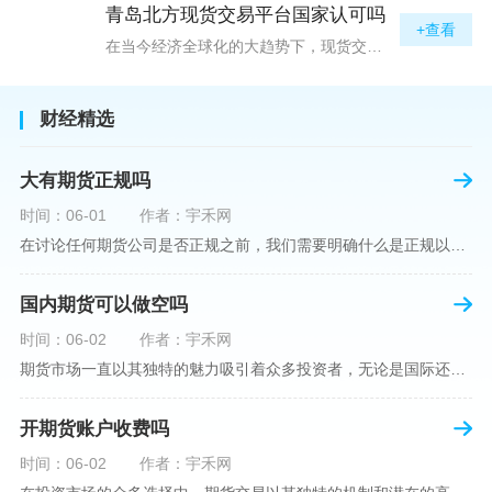
青岛北方现货交易平台国家认可吗
+查看
在当今经济全球化的大趋势下，现货交易市场作为资本流动的重要平台，正吸引着世界各地的目光。中国，作为全球第二大经济体，其金融市场的发展和监管逐渐受到各界的重视。在众多现货交易平台中，青岛北方现货交易平台（下简称“北方平台”）究竟是否得到了国家的认可和监管，是许多投资者和市场参与者关心的问题。本文旨在深入探讨北方平台的性质、运营情况及其是否获得国家认可等方面的信息。北方平台成立于某年，位于中国山东省青岛市，旨在为企业和个人提供一套完善的物质现货交易服务。平台运用现代信息技术，建立
财经精选
大有期货正规吗
时间：06-01
作者：宇禾网
在讨论任何期货公司是否正规之前，我们需要明确什么是正规以及如何判断一个期货公司是否符合这一标准。对于中国市场，正规一词通常指该公司拥有中国证监会（中国证券监督管理委员会）的批准和监管，同时遵守中国期货市场的相关法律法规。以“大有期货”为例，探讨其如何符合这些标准，以及在选择此类公司时，投资者应注意的一些关键因素。大有期货是参与中国期货市场的多家公司之一，主要提供期货交易、资产管理、投资咨询等服务。它适用于希望通过期货市场进行投资和风险管理的个人和机构投资者。与其他期货公司一样
国内期货可以做空吗
时间：06-02
作者：宇禾网
期货市场一直以其独特的魅力吸引着众多投资者，无论是国际还是国内场景下，其波澜壮阔的市场行情都给予了投资者无限遐想。今天，我们将深入探讨一个特别的问题——"国内期货可以做空吗"？这个问题不仅关乎投资者的策略布局，更涉及到期货市场机制的基本理解。在深入探讨之前，我们首先需要明确几个期货市场的基础概念。期货，是指在标准化合约基础上，双方承诺在未来某一特定时间以约定价格买卖一定数量的商品或金融产品的合约。它允訸投资者通过买入（做多）或卖出（做空）合约来预测未来价格的变动。我们来揭开国
开期货账户收费吗
时间：06-02
作者：宇禾网